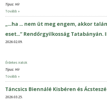
Típus:
Hír
Tovább »
„...ha ... nem üt meg engem, akkor tal
eset...” Rendőrgyilkosság Tatabányán. II
2026.02.09.
Érdekes iratok
Típus:
Hír
Tovább »
Táncsics Biennálé Kisbéren és Ácstesz
2026.03.25.