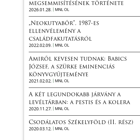
megsemmisítésének története
2026.01.28.
MNL OL
„Neokutyabőr”. 1987-es
ellenvélemény a
családfakutatásról
2022.02.09.
MNL OL
Amiről kevesen tudnak: Babics
József, a szürke eminenciás
könyvgyűjteménye
2021.02.02.
MNL OL
A két legundokabb járvány a
levéltárban: a pestis és a kolera
2020.11.27.
MNL OL
Csodálatos Székelyföld (II. rész)
2020.03.12.
MNL OL