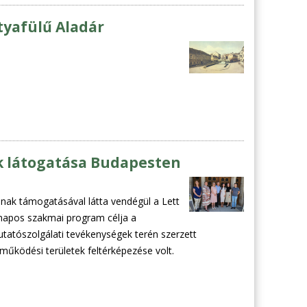
yafülű Aladár
ek látogatása Budapesten
nak támogatásával látta vendégül a Lett
tnapos szakmai program célja a
 kutatószolgálati tevékenységek terén szerzett
működési területek feltérképezése volt.