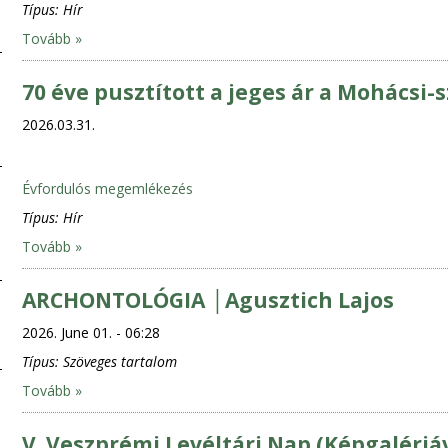
Típus:
Hír
Tovább »
70 éve pusztított a jeges ár a Mohácsi-
2026.03.31.
Évfordulós megemlékezés
Típus:
Hír
Tovább »
ARCHONTOLÓGIA │Agusztich Lajos
2026. June 01. - 06:28
Típus:
Szöveges tartalom
Tovább »
V. Veszprémi Levéltári Nap (Képgalériá