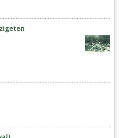
szigeten
val)