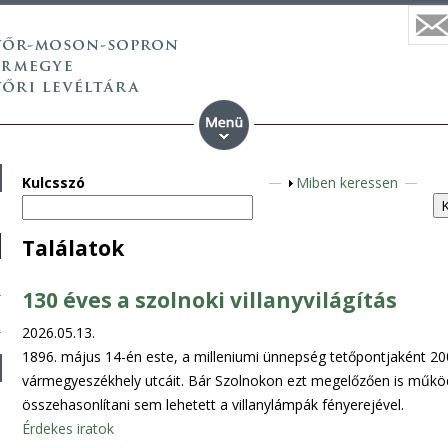
Kulcsszó
S
Miben keressen
h
o
Találatok
w
130 éves a szolnoki villanyvilágítás
2026.05.13.
1896. május 14-én este, a milleniumi ünnepség tetőpontjaként 2
vármegyeszékhely utcáit. Bár Szolnokon ezt megelőzően is működö
összehasonlítani sem lehetett a villanylámpák fényerejével.
Érdekes iratok