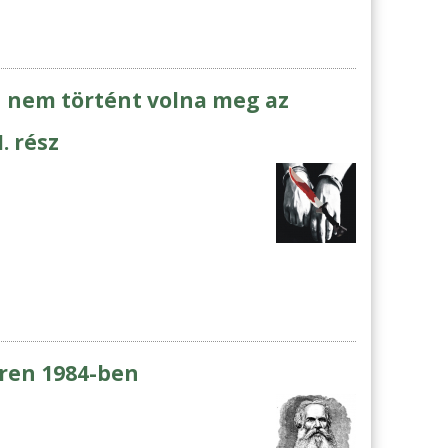
án nem történt volna meg az
. rész
éren 1984-ben