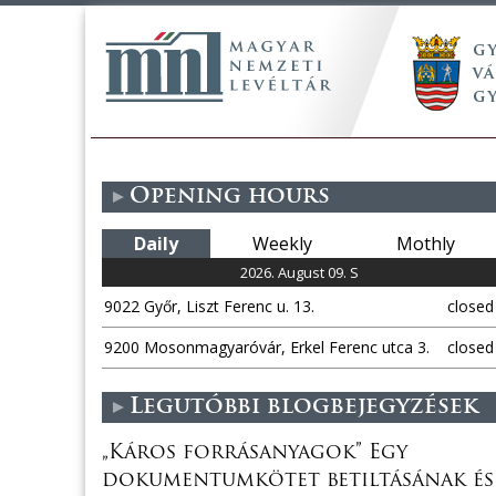
Opening hours
Daily
Weekly
Mothly
2026. August 09. S
9022 Győr, Liszt Ferenc u. 13.
closed
9200 Mosonmagyaróvár, Erkel Ferenc utca 3.
closed
Legutóbbi blogbejegyzések
„Káros forrásanyagok” Egy
dokumentumkötet betiltásának és