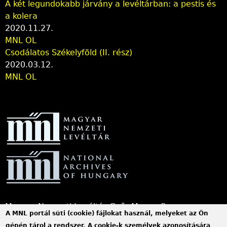
A két legundokabb járvány a levéltárban: a pestis és
a kolera
2020.11.27.
MNL OL
Csodálatos Székelyföld (II. rész)
2020.03.12.
MNL OL
Magyar Nemzeti Levéltár Győr-Moson-Sopron
A MNL portál süti (cookie) fájlokat használ, melyeket az Ön
Vármegye Győri Levéltára
gépén tárol a rendszer. A cookie-k személyek azonosítására