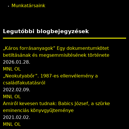
s
Munkatársaink
Legutóbbi blogbejegyzések
„Káros forrásanyagok” Egy dokumentumkötet
betiltásának és megsemmisítésének története
2026.01.28.
MNL OL
„Neokutyabőr”. 1987-es ellenvélemény a
családfakutatásról
2022.02.09.
MNL OL
Amiről kevesen tudnak: Babics József, a szürke
eminenciás könyvgyűjteménye
2021.02.02.
MNL OL