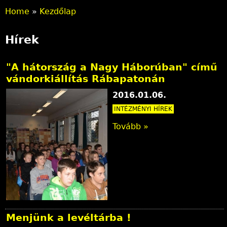
Home
»
Kezdőlap
Y
Hírek
o
u
"A hátország a Nagy Háborúban" című
vándorkiállítás Rábapatonán
a
2016.01.06.
r
INTÉZMÉNYI HÍREK
e
Tovább »
h
e
r
e
Menjünk a levéltárba !