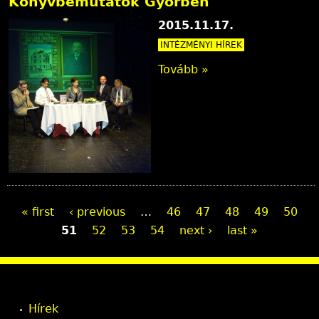
Könyvbemutatók Győrben
2015.11.17.
INTÉZMÉNYI HÍREK
Tovább »
P
« first
‹ previous
…
46
47
48
49
50
51
52
53
54
next ›
last »
a
g
e
Hírek