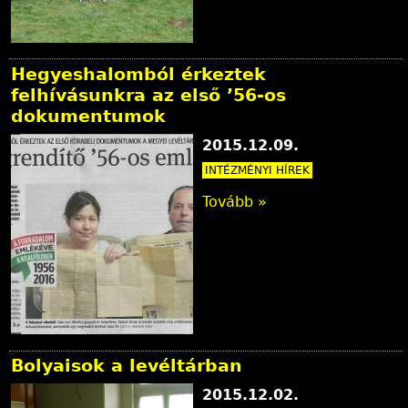
Hegyeshalomból érkeztek
felhívásunkra az első ’56-os
dokumentumok
2015.12.09.
INTÉZMÉNYI HÍREK
Tovább »
Bolyaisok a levéltárban
2015.12.02.