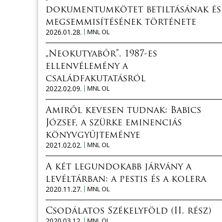
dokumentumkötet betiltásának és
megsemmisítésének története
2026.01.28.
MNL OL
„Neokutyabőr”. 1987-es
ellenvélemény a
családfakutatásról
2022.02.09.
MNL OL
Amiről kevesen tudnak: Babics
József, a szürke eminenciás
könyvgyűjteménye
2021.02.02.
MNL OL
A két legundokabb járvány a
levéltárban: a pestis és a kolera
2020.11.27.
MNL OL
Csodálatos Székelyföld (II. rész)
2020.03.12.
MNL OL