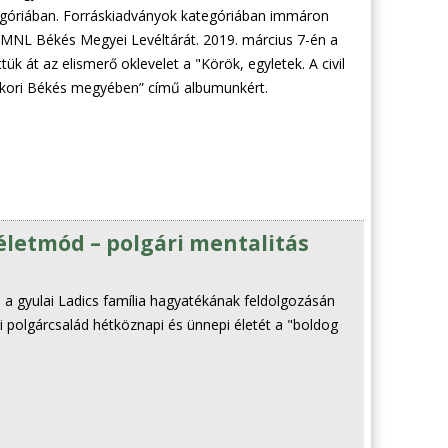
tegóriában. Forráskiadványok kategóriában immáron
 MNL Békés Megyei Levéltárát. 2019. március 7-én a
tük át az elismerő oklevelet a "Körök, egyletek. A civil
 kori Békés megyében” című albumunkért.
életmód – polgári mentalitás
a gyulai Ladics família hagyatékának feldolgozásán
i polgárcsalád hétköznapi és ünnepi életét a "boldog