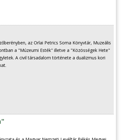
őberényben, az Orlai Petrics Soma Könyvtár, Muzeális
ntban a "Múzeumi Esték" illetve a "Közösségek Hete"
letek. A civil társadalom története a dualizmus kori
at.
n"
nyzata és a Magyar Nemzeti Levéltár Békés Megyei