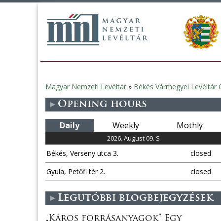
Magyar Nemzeti Levéltár
»
Békés Vármegyei Levéltár 
You
Opening hours
are
Daily
Weekly
Mothly
here
2026. August 09. S
Békés, Verseny utca 3.
closed
Gyula, Petőfi tér 2.
closed
Legutóbbi blogbejegyzések
„Káros forrásanyagok” Egy