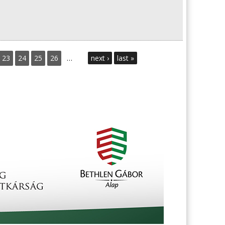
23
24
25
26
…
next ›
last »