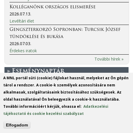
Kolléganőnk országos elismerése
2026.07.13.
Levéltári élet
Gengszterkorzó Sopronban: Turcsik József
tündöklése és bukása
2026.07.03.
Érdekes iratok
További hírek »
Eseménynaptár
A MNL portál süti (cookie) fájlokat használ, melyeket az Ön gépén
tárol a rendszer. A cookie-k személyek azonosítására nem
More events
alkalmasak, szolgáltatásaink biztosításához szükségesek. Az
oldal használatával Ön beleegyezik a cookie-k használatába.
MO
TU
WE
TH
FR
SA
SU
További információért kérjük, olvassa el:
Adatkezelési
1
2
tájékoztató és cookie kezelési szabályzat
3
4
5
6
7
8
9
Elfogadom
10
11
12
13
14
15
16