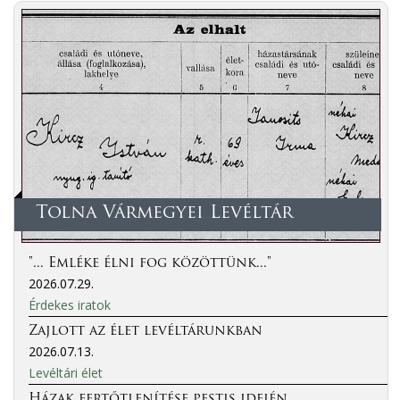
Tolna Vármegyei Levéltár
"... Emléke élni fog közöttünk..."
2026.07.29.
Érdekes iratok
Zajlott az élet levéltárunkban
2026.07.13.
Levéltári élet
Házak fertőtlenítése pestis idején