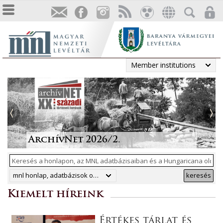
Member institutions
Tájékoztatás a Pest vármegyei
állami anyakönyvi
Irodalmi folyóiratok helyzete
Megjelent a Levéltári
„Lapidáris emlékek” a levéltári
másodpéldányok online
1986-ban
Közlemények 2025. évi száma
anyagban
ArchívNet 2026/2.
közzétételéről
mnl honlap, adatbázisok online, hungaricana
keresés
Kiemelt híreink
Értékes tárlat és