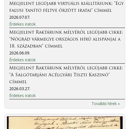
Megjelent legújabb virtuális kiállításunk: "Egy
falusi tanító féltve őrzött iratai" címmel
2026.07.07.
Érdekes iratok
Megjelent Raktárunk mélyéről legújabb cikke:
"Nógrád vármegye országos hírű alispánjai a
18. században" címmel
2026.06.09.
Érdekes iratok
Megjelent Raktárunk mélyéről legújabb cikke:
"A Salgótarjáni Acélgyári Tiszti Kaszinó"
címmel
2026.03.27.
Érdekes iratok
További hírek »