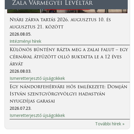
Zala Vármegyei Levéltár
Nyári zárva tartás 2026. augusztus 10. és
augusztus 21. között
2026.08.05.
Intézményi hírek
Különös bűntény rázta meg a zalai falut – egy
cérnával átfűzött olló buktatta le a 12 éves
árvát
2026.08.03.
Ismeretterjesztő újságcikkek
Egy nándorfehérvári hős emlékezete: Domján
István szentgyörgyvölgyi hadastyán
nyugdíjas garasai
2026.07.23.
Ismeretterjesztő újságcikkek
További hírek »