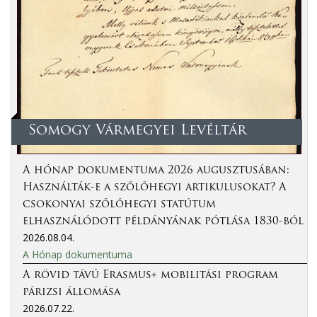
Somogy Vármegyei Levéltár
A hónap dokumentuma 2026 augusztusában:
Használták-e a szőlőhegyi artikulusokat? A
csokonyai szőlőhegyi statútum
elhasználódott példányának pótlása 1830-ból
2026.08.04.
A Hónap dokumentuma
A rövid távú Erasmus+ mobilitási program
párizsi állomása
2026.07.22.