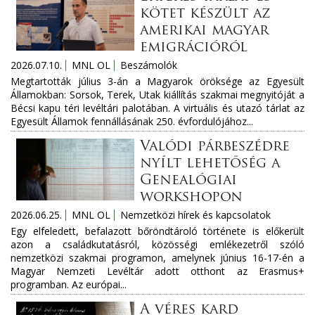
kötet készült az
amerikai magyar
emigrációról
2026.07.10.
MNL OL
Beszámolók
Megtartották július 3-án a Magyarok öröksége az Egyesült
Államokban: Sorsok, Terek, Utak kiállítás szakmai megnyitóját a
Bécsi kapu téri levéltári palotában. A virtuális és utazó tárlat az
Egyesült Államok fennállásának 250. évfordulójához...
Valódi párbeszédre
nyílt lehetőség a
Genealógiai
workshopon
2026.06.25.
MNL OL
Nemzetközi hírek és kapcsolatok
Egy elfeledett, befalazott bőröndtároló története is előkerült
azon a családkutatásról, közösségi emlékezetről szóló
nemzetközi szakmai programon, amelynek június 16-17-én a
Magyar Nemzeti Levéltár adott otthont az Erasmus+
programban. Az európai...
A véres kard