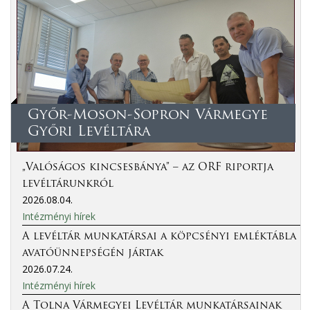
Győr-Moson-Sopron Vármegye
Győri Levéltára
„Valóságos kincsesbánya” – az ORF riportja
levéltárunkról
2026.08.04.
Intézményi hírek
A levéltár munkatársai a köpcsényi emléktábla
avatóünnepségén jártak
2026.07.24.
Intézményi hírek
A Tolna Vármegyei Levéltár munkatársainak