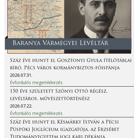
Baranya Vármegyei Levéltár
Száz éve hunyt el Gosztonyi Gyula ítélőtáblai
bíró, Pécs város kormánybiztos-főispánja
2026.07.31.
Évfordulós megemlékezés
150 éve született Szőnyi Ottó régész,
levéltáros, művészettörténész
2026.07.22.
Évfordulós megemlékezés
Száz éve hunyt el Késmárky István a Pécsi
Püspöki Joglíceum igazgatója, az Erzsébet
Tudományegyetem jogi kari dékánja