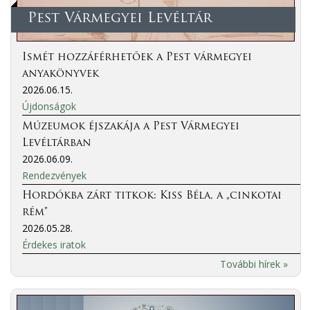
Pest Vármegyei Levéltár
Ismét hozzáférhetőek a Pest vármegyei
anyakönyvek
2026.06.15.
Újdonságok
Múzeumok éjszakája a Pest Vármegyei
Levéltárban
2026.06.09.
Rendezvények
Hordókba zárt titkok: Kiss Béla, a „cinkotai
rém”
2026.05.28.
Érdekes iratok
További hírek »