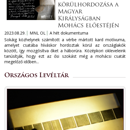
körülhordozása a
Magyar
Királyságban
Mohács előestéjén
2023.08.29.
MNL OL
A hét dokumentuma
Sokáig közhelynek számított a vérbe mártott kard motívuma,
amelyet csatába híváskor hordoztak körül az országlakók
között, így mozgósítva őket a háborúra. Középkori okleveleink
tanúsítják, hogy ezt az ősi szokást még a mohácsi csatát
megelőző időben...
Országos Levéltár