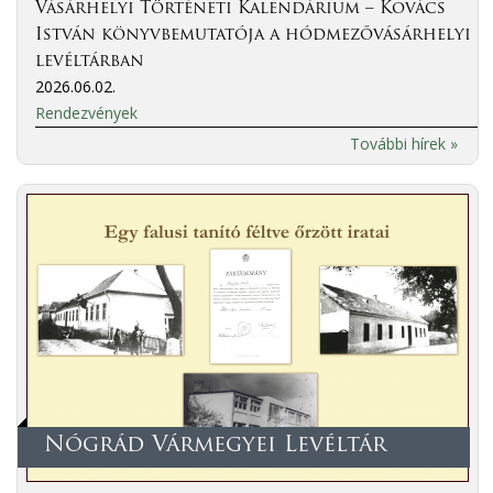
Vásárhelyi Történeti Kalendárium – Kovács
István könyvbemutatója a hódmezővásárhelyi
levéltárban
2026.06.02.
Rendezvények
További hírek »
Nógrád Vármegyei Levéltár