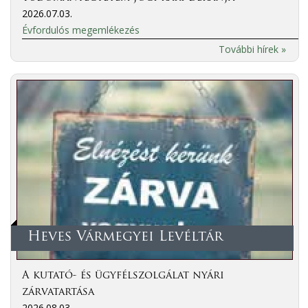
2026.07.03.
Évfordulós megemlékezés
További hírek »
Heves Vármegyei Levéltár
A kutató- és ügyfélszolgálat nyári
zárvatartása
2026.08.03.