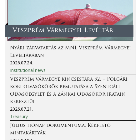
Veszprém Vármegyei Levéltár
Nyári zárvatartás az MNL Veszprém Vármegyei
Levéltárában
2026.07.24.
Institutional news
Veszprém vármegye kincsestára 52. – Polgári
kori olvasókörök bemutatása a Szentgáli
Olvasóegylet és a Zánkai Olvasókör iratain
keresztül
2026.07.21.
Treasury
Július hónap dokumentuma: Kékfestő
mintakártyák